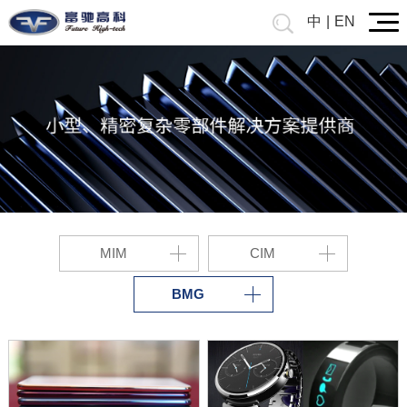
中
|
EN
MIM
CIM
BMG