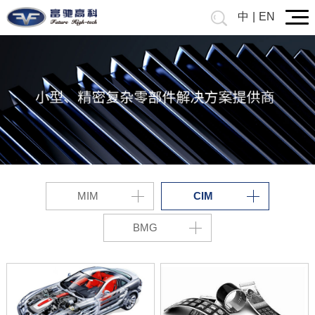
中
|
EN
MIM
CIM
BMG