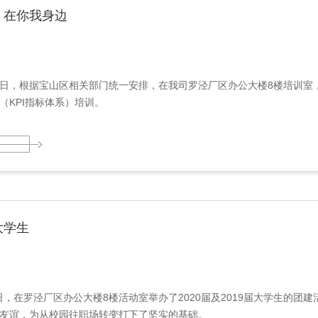
，在你我身边
月26日，根据宝山区相关部门统一安排，在我司罗泾厂区办公大楼8楼培训室，举
（KPI指标体系）培训。
大学生
月5日，在罗泾厂区办公大楼8楼活动室举办了2020届及2019届大学生
友谊，为从校园往职场转变打下了坚实的基础。